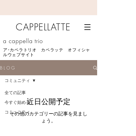
CAPPELLATTE
a cappella trio
​ア･カペラトリオ カペラッテ オフィシャ
ルウェブサイト
B L O G
コミュニティ
全ての記事
近日公開予定
今すぐ始める
コミュニティ
その他のカテゴリーの記事を見まし
ょう。