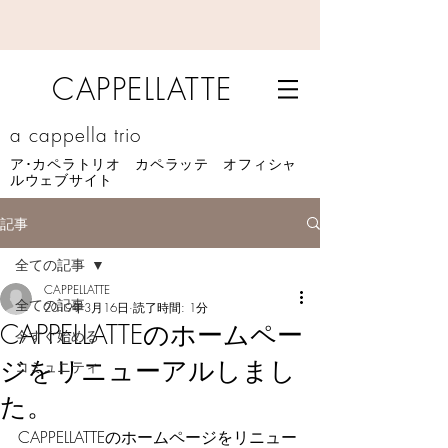
CAPPELLATTE
a cappella trio
​ア･カペラトリオ カペラッテ オフィシャ
ルウェブサイト
記事
全ての記事
CAPPELLATTE
全ての記事
2019年3月16日
読了時間: 1分
CAPPELLATTEのホームペー
今すぐ始める
ジをリニューアルしまし
コミュニティ
た。
CAPPELLATTEのホームページをリニュー